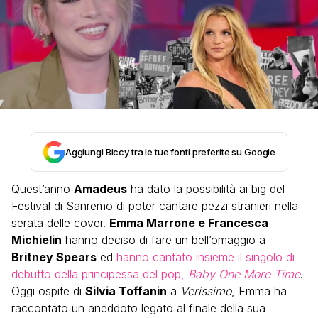
Aggiungi Biccy tra le tue fonti preferite su Google
Quest’anno
Amadeus
ha dato la possibilità ai big del
Festival di Sanremo di poter cantare pezzi stranieri nella
serata delle cover.
Emma Marrone e Francesca
Michielin
hanno deciso di fare un bell’omaggio a
Britney Spears
ed
hanno cantato insieme il singolo di
debutto della principessa del pop,
Baby One More Time
.
Oggi ospite di
Silvia Toffanin
a
Verissimo
, Emma ha
raccontato un aneddoto legato al finale della sua