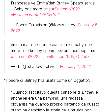
Francesca ve Emma’dan Britney Spears şarkısı :
…Baby one more time
#Sanremo2022
pic.twitter.com/i2KoSgrBJQ
— Focus Eurovision (@focusturkey)
February 5,
2022
emma marrone francesca michielin baby one
more time britney spears perfomance popstars
#sanremo2022
pic.twitter.com/6GkjFC2hq7
— 📂 (@_shadowarchive_)
February 4, 2022
“Il padre di Britney l’ha usata come un oggetto”.
“Quando ascoltavo questa canzone di Britney e
anche lei era una bambina, una ragazza
giovanissima quando proprio partendo da questo
brano ha cambiato la storia della musica pop