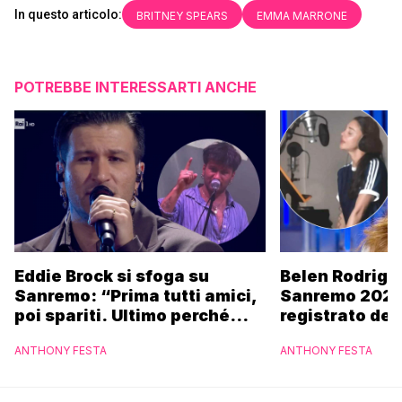
In questo articolo:
BRITNEY SPEARS
EMMA MARRONE
POTREBBE INTERESSARTI ANCHE
Eddie Brock si sfoga su
Belen Rodrigu
Sanremo: “Prima tutti amici,
Sanremo 2027
poi spariti. Ultimo perché
registrato dei
altri hanno fatto più
potrebbe coin
ANTHONY FESTA
ANTHONY FESTA
marchette”