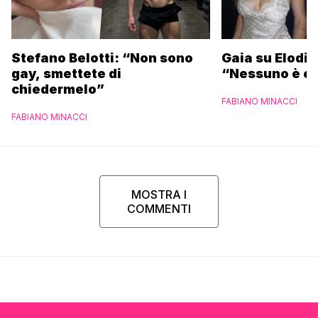
Stefano Belotti: “Non sono
Gaia su Elodie
gay, smettete di
“Nessuno è et
chiedermelo”
FABIANO MINACCI
FABIANO MINACCI
MOSTRA I
COMMENTI