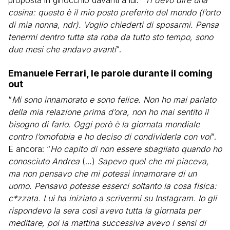
proposta in ginocchio davanti a lui: “
Ti devo dire una
cosina: questo è il mio posto preferito del mondo (l’orto
di mia nonna, ndr). Voglio chiederti di sposarmi. Pensa
tenermi dentro tutta sta roba da tutto sto tempo, sono
due mesi che andavo avanti
“.
Emanuele Ferrari, le parole durante il coming
out
“
Mi sono innamorato e sono felice. Non ho mai parlato
della mia relazione prima d’ora, non ho mai sentito il
bisogno di farlo. Oggi però è la giornata mondiale
contro l’omofobia e ho deciso di condividerla con voi
“.
E ancora: “
Ho capito di non essere sbagliato quando ho
conosciuto Andrea
(…)
Sapevo quel che mi piaceva,
ma non pensavo che mi potessi innamorare di un
uomo. Pensavo potesse esserci soltanto la cosa fisica:
c*zzata. Lui ha iniziato a scrivermi su Instagram. Io gli
rispondevo la sera così avevo tutta la giornata per
meditare, poi la mattina successiva avevo i sensi di