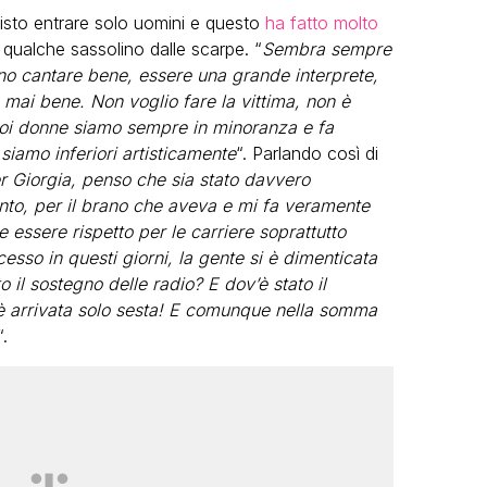
visto entrare solo uomini e questo
ha fatto molto
a qualche sassolino dalle scarpe. “
Sembra sempre
no cantare bene, essere una grande interprete,
 mai bene. Non voglio fare la vittima, non è
. Noi donne siamo sempre in minoranza e fa
iamo inferiori artisticamente
“. Parlando così di
 Giorgia, penso che sia stato davvero
LGBT
alento, per il brano che aveva e mi fa veramente
Bambola Star, la festa di
e essere rispetto per le carriere soprattutto
compleanno con tutte le grandi
esso in questi giorni, la gente si è dimenticata
dive compie 15 anni: il video
o il sostegno delle radio? E dov’è stato il
completo
, è arrivata solo sesta! E comunque nella somma
“.
FABIANO MINACCI