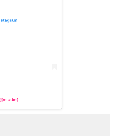
nstagram
(@elodie)