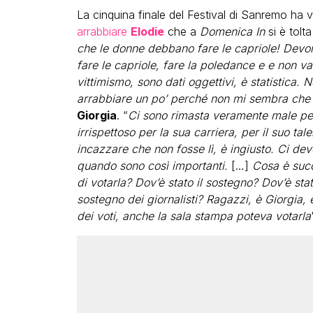
La cinquina finale del Festival di Sanremo ha 
arrabbiare
Elodie
che a
Domenica In
si è tolt
che le donne debbano fare le capriole! Devo
fare le capriole, fare la poledance e e non va
vittimismo, sono dati oggettivi, è statistica
arrabbiare un po’ perché non mi sembra che s
Giorgia
. “
Ci sono rimasta veramente male per
irrispettoso per la sua carriera, per il suo t
incazzare che non fosse lì, è ingiusto. Ci dev
quando sono così importanti.
[…]
Cosa è succ
di votarla? Dov’è stato il sostegno? Dov’è stat
sostegno dei giornalisti? Ragazzi, è Giorgia
dei voti, anche la sala stampa poteva votarla