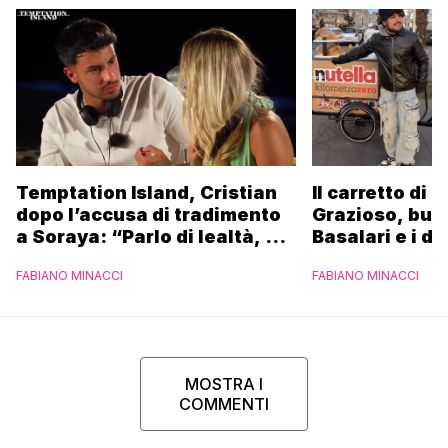
Temptation Island, Cristian
Il carretto di 
dopo l’accusa di tradimento
Grazioso, bus
a Soraya: “Parlo di lealtà, ma
Basalari e i du
ho tradito”
Parpiglia: “Ho
FABIANO MINACCI
FABIANO MINACCI
Ferrero”
MOSTRA I
COMMENTI