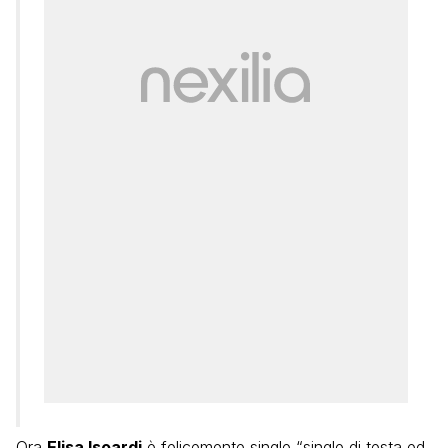
Ora
Elisa Isoardi
è felicemente single “single di testa ed