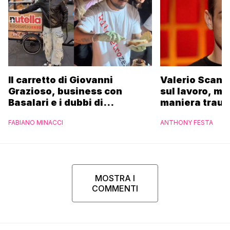
Il carretto di Giovanni
Valerio Scanu
Grazioso, business con
sul lavoro, ma
Basalari e i dubbi di
maniera trau
Parpiglia: “Ho contattato la
FABIANO MINACCI
ANTHONY FESTA
Ferrero”
MOSTRA I
COMMENTI