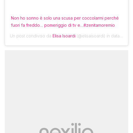
Non ho sonno è solo una scusa per coccolarmi perché
fuori fa freddo… pomeriggio di tv e…#zenitamoremio
Un post condiviso da
Elisa Isoardi
(@elisaisoardi) in data:
20 Di