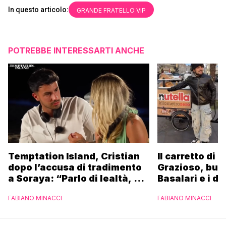
In questo articolo:
GRANDE FRATELLO VIP
POTREBBE INTERESSARTI ANCHE
Temptation Island, Cristian
Il carretto di 
dopo l’accusa di tradimento
Grazioso, bus
a Soraya: “Parlo di lealtà, ma
Basalari e i du
ho tradito”
Parpiglia: “Ho
FABIANO MINACCI
FABIANO MINACCI
Ferrero”