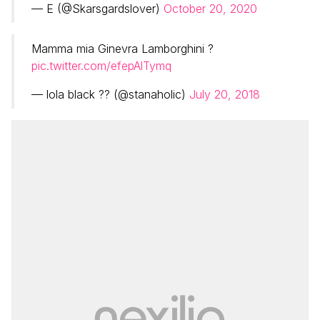
— E (@Skarsgardslover)
October 20, 2020
Mamma mia Ginevra Lamborghini ?
pic.twitter.com/efepAlTymq
— lola black ?️? (@stanaholic)
July 20, 2018