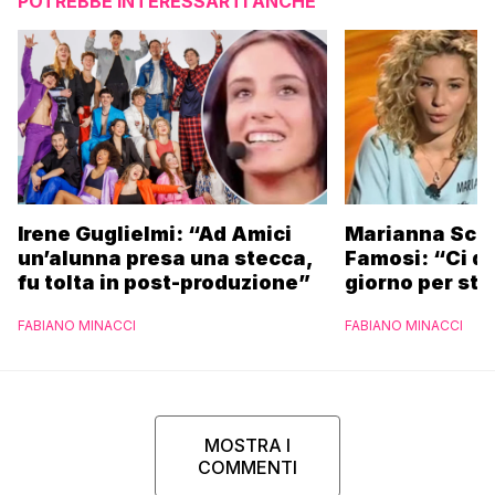
POTREBBE INTERESSARTI ANCHE
Irene Guglielmi: “Ad Amici
Marianna Scar
un’alunna presa una stecca,
Famosi: “Ci da
fu tolta in post-produzione”
giorno per sta
scuola”
FABIANO MINACCI
FABIANO MINACCI
MOSTRA I
COMMENTI