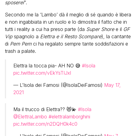
sposerei
“.
Secondo me la ‘Lambo’ dà il meglio di sé quando è libera
e non ingabbiata in un ruolo e lo dimostra il fatto che in
tutti i reality a cui ha preso parte (da
Super Shore
e il
GF
Vip
spagnolo a
Elettra e il Resto Scompare
), la cantante
di
Pem Pem
ci ha regalato sempre tante soddisfazioni e
trash a palate.
Elettra la tocca pia- AH NO 😅
#Isola
pic.twitter.com/vEkYsTIJxl
— L’Isola dei Famosi (@IsolaDeiFamosi)
May 17,
2021
Ma il trucco di Elettra?? 😻💫
#Isola
@ElettraLambo
#elettralamborghini
pic.twitter.com/n2DQH0k4c0