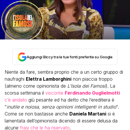
Aggiungi Biccy tra le tue fonti preferite su Google
Niente da fare, sembra proprio che a un certo gruppo di
naufraghi
Elettra Lamborghini
non piaccia troppo
(almeno come opinionista de
L’Isola dei Famosi
). La
scorsa settimana il
visconte
Ferdinando Guglielmotti
c’è andato
giù pesante ed ha detto che l’ereditiera è
“
inutile e noiosa, senza opinioni intelligenti in studio
“.
Come se non bastasse anche
Daniela Martani
si è
lamentata dell’opinionista dicendo di essere delusa da
alcune
frasi che le ha riservato
.