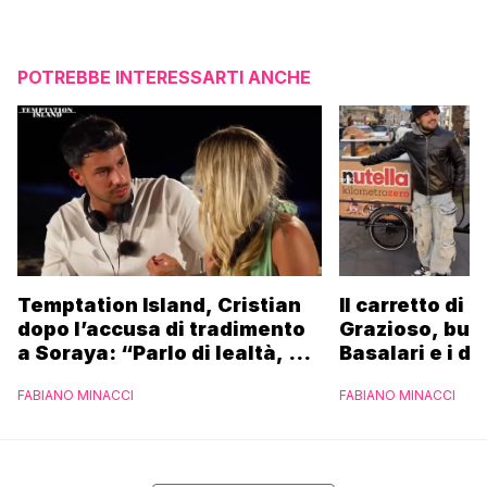
POTREBBE INTERESSARTI ANCHE
Temptation Island, Cristian
Il carretto di 
dopo l’accusa di tradimento
Grazioso, bus
a Soraya: “Parlo di lealtà, ma
Basalari e i du
ho tradito”
Parpiglia: “Ho
FABIANO MINACCI
FABIANO MINACCI
Ferrero”