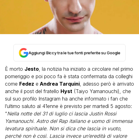
Aggiungi Biccy tra le tue fonti preferite su Google
È morto
Jesto
, la notizia ha iniziato a circolare nel primo
pomeriggio e poi poco fa è stata confermata da colleghi
come
Fedez
e
Andrea Tarquini
, adesso però è arrivato
anche il post del fratello
Hyst
(Taiyo Yamanouchi), che
sul suo profilo Instagram ha anche informato i fan che
l’ultimo saluto al 41enne è previsto per martedì 5 agosto:
“
Nella notte del 31 di luglio ci lascia Justin Rossi
Yamanouchi. Astro del Rap italiano e uomo di immensa
levatura spirituale. Non si dica che lascia in vuoto,
perché non è così. Lascia invece un’eredità di valore