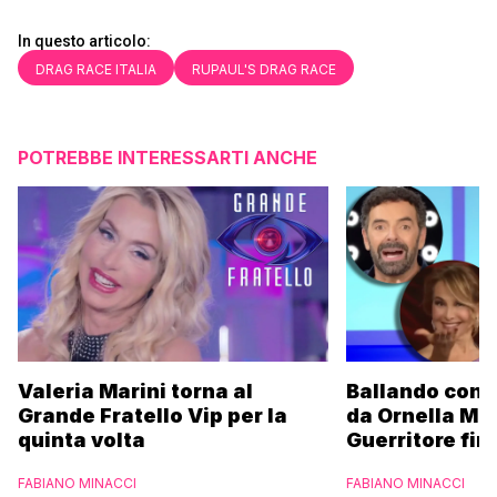
In questo articolo:
DRAG RACE ITALIA
RUPAUL'S DRAG RACE
POTREBBE INTERESSARTI ANCHE
Valeria Marini torna al
Ballando con l
Grande Fratello Vip per la
da Ornella Mu
quinta volta
Guerritore fino
Francesca Fial
FABIANO MINACCI
FABIANO MINACCI
l’esclusiva di