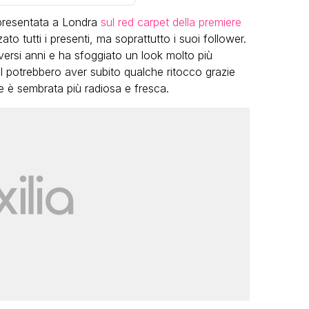
presentata a Londra
sul red carpet della premiere
to tutti i presenti, ma soprattutto i suoi follower.
iversi anni e ha sfoggiato un look molto più
ial potrebbero aver subito qualche ritocco grazie
nne è sembrata più radiosa e fresca.
VIRAL
Camilla Milanesi lascia tutto:
“Addio cike mie, siete state una
andi
grande famiglia per me”
FABIANO MINACCI