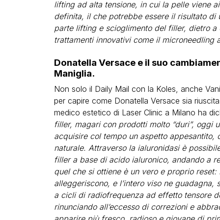
lifting ad alta tensione, in cui la pelle viene 
definita, il che potrebbe essere il risultato di
parte lifting e scioglimento del filler, dietr
trattamenti innovativi come il microneedling
Donatella Versace e il suo cambiamen
Maniglia.
Non solo il Daily Mail con la Koles, anche Vani
per capire come Donatella Versace sia riuscita 
medico estetico di Laser Clinic a Milano ha dic
filler, magari con prodotti molto “duri”, oggi 
acquisire col tempo un aspetto appesantito, 
naturale. Attraverso la ialuronidasi è possibi
filler a base di acido ialuronico, andando a r
quel che si ottiene è un vero e proprio reset: 
alleggeriscono, e l’intero viso ne guadagna,
a cicli di radiofrequenza ad effetto tensore 
rinunciando all’eccesso di correzioni e abbra
apparire più fresco, radioso e giovane di pri