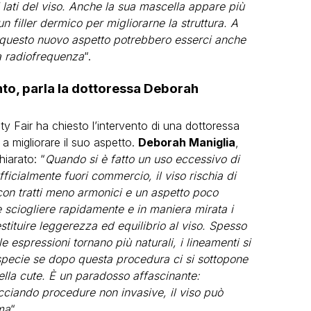
ai lati del viso. Anche la sua mascella appare più
 un filler dermico per migliorarne la struttura. A
o a questo nuovo aspetto potrebbero esserci anche
 a radiofrequenza
“.
to, parla la dottoressa Deborah
ty Fair ha chiesto l’intervento di una dottoressa
a migliorare il suo aspetto.
Deborah Maniglia
,
hiarato: “
Quando si è fatto un uso eccessivo di
ufficialmente fuori commercio, il viso rischia di
con tratti meno armonici e un aspetto poco
le sciogliere rapidamente e in maniera mirata i
estituire leggerezza ed equilibrio al viso. Spesso
le espressioni tornano più naturali, i lineamenti si
 specie se dopo questa procedura ci si sottopone
della cute. È un paradosso affascinante:
cciando procedure non invasive, il viso può
ma
“.