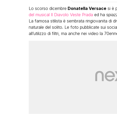
Lo scorso dicembre
Donatella Versace
si è 
del musical Il Diavolo Veste Prada
ed ha spiazza
La famosa stilista è sembrata ringiovanita di d
naturale del solito. Le foto pubblicate sui soc
all’utilizzo di filtri, ma anche nei video la 70e
LGBT
Bambola Star, la festa di
compleanno con tutte le gr
dive compie 15 anni: il video
completo
FABIANO MINACCI