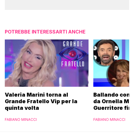
POTREBBE INTERESSARTI ANCHE
Valeria Marini torna al
Ballando con l
Grande Fratello Vip per la
da Ornella Mu
quinta volta
Guerritore fino
Francesca Fial
FABIANO MINACCI
FABIANO MINACCI
l’esclusiva di
Parpiglia