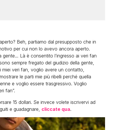
 aperto? Beh, partiamo dal presupposto che in
l motivo per cui non lo avevo ancora aperto.
la gente… Là è consentito l’ingresso ai veri fan
sono sempre fregato del giudizio della gente,
i miei veri fan, voglio avere un contatto,
ostrare le parti mie più ribelli perché quella
nne e voglio essere trasgressivo. Voglio
ri fan”.
sare 15 dollari. Se invece volete iscrivervi ad
eguiti e guadagnare,
cliccate qua
.