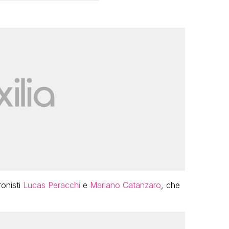
LGBT
Bambola Star, la festa di
compleanno con tutte le grandi
dive compie 15 anni: il video
completo
FABIANO MINACCI
ronisti
Lucas Peracchi
e
Mariano Catanzaro
, che