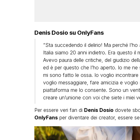
Denis Dosio su OnlyFans
“Sta succedendo il delirio! Ma perché l’ho
Italia siamo 20 anni indietro. Era questo i
Avevo paura delle critiche, del giudizio del
ed è per questo che l’ho aperto. Io me ne 
mi sono fatto le ossa. Io voglio incontrare 
voglio messaggiare, fare amicizia e voglio m
piattaforma me lo consente. Sono un vente
creare un’unione con voi che siete i miei ve
Per essere veri fan di
Denis Dosio
dovete sbor
OnlyFans
per diventare dei creator, essere s