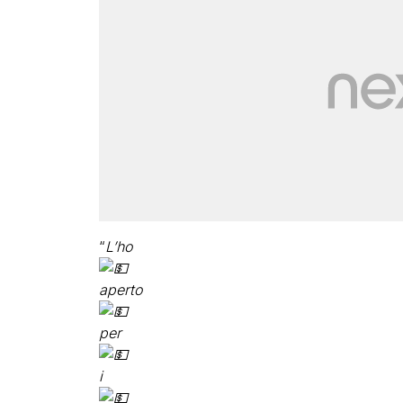
“
L’ho
aperto
per
i