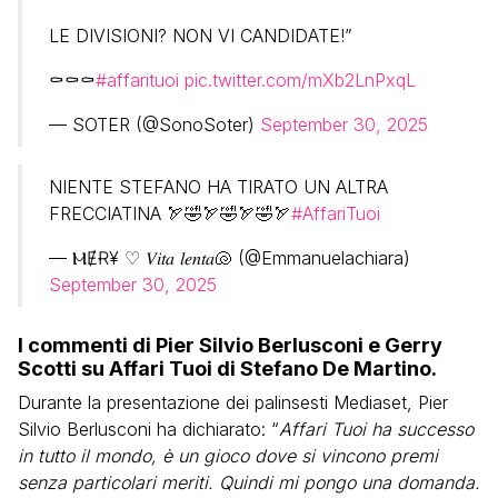
LE DIVISIONI? NON VI CANDIDATE!”
⚰️⚰️⚰️
#affarituoi
pic.twitter.com/mXb2LnPxqL
— SOTER (@SonoSoter)
September 30, 2025
NIENTE STEFANO HA TIRATO UN ALTRA
FRECCIATINA 🏹🤣🏹🤣🏹🤣🏹
#AffariTuoi
— ⲘɆɌ¥ ♡ 𝑉𝑖𝑡𝑎 𝑙𝑒𝑛𝑡𝑎🐚 (@Emmanuelachiara)
September 30, 2025
I commenti di Pier Silvio Berlusconi e Gerry
Scotti su Affari Tuoi di Stefano De Martino.
Durante la presentazione dei palinsesti Mediaset, Pier
Silvio Berlusconi ha dichiarato: “
Affari Tuoi ha successo
in tutto il mondo, è un gioco dove si vincono premi
senza particolari meriti. Quindi mi pongo una domanda.