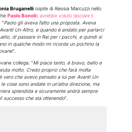
onia Bruganelli
ospite di Alessia Marcuzzi nello
 che
Paolo Bonoli
s avrebbe voluto lasciare il
 “
Paolo gli aveva fatto una proposta. Aveva
 Avanti Un Altro, e quando è andato per parlarci
llo, di passare in Rai per i pacchi, e quindi si
fano in qualche modo mi ricorda un pochino la
iovane
“.
ovane collega: “
Mi piace tanto, è bravo, bello e
aiuta molto. Credo proprio che farà molta
e è vero che avevo pensato a lui per Avanti Un
i le cose sono andate in un’altra direzione, ma
rriera splendida e sicuramente andrà sempre
il successo che sta ottenendo
“.