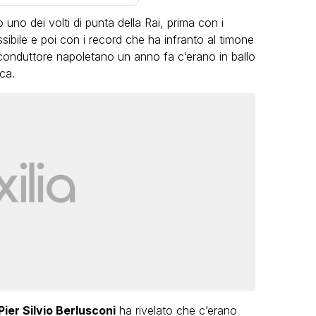
 uno dei volti di punta della Rai, prima con i
ibile e poi con i record che ha infranto al timone
 conduttore napoletano un anno fa c’erano in ballo
ca.
VIRAL
Camilla Milanesi lascia tutto:
“Addio cike mie, siete state una
andi
grande famiglia per me”
FABIANO MINACCI
Pier Silvio Berlusconi
ha rivelato che c’erano