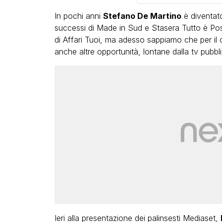
In pochi anni
Stefano De Martino
è diventato
successi di Made in Sud e Stasera Tutto è Poss
di Affari Tuoi, ma adesso sappiamo che per il
anche altre opportunità, lontane dalla tv pubbli
LGBT
Bambola Star, la festa di
compleanno con tutte le gr
dive compie 15 anni: il video
completo
FABIANO MINACCI
Ieri alla presentazione dei palinsesti Mediaset,