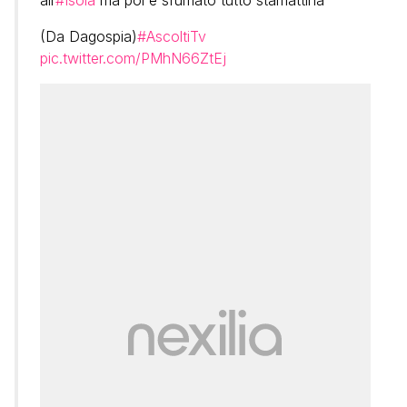
all’
#Isola
ma poi è sfumato tutto stamattina
(Da Dagospia)
#AscoltiTv
pic.twitter.com/PMhN66ZtEj