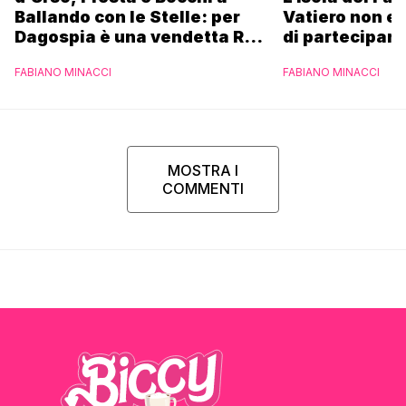
Ballando con le Stelle: per
Vatiero non es
Dagospia è una vendetta Rai
di partecipare
contro Mediaset
piacerebbe”
FABIANO MINACCI
FABIANO MINACCI
MOSTRA I
COMMENTI