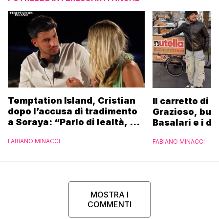
Temptation Island, Cristian
Il carretto di 
dopo l’accusa di tradimento
Grazioso, bus
a Soraya: “Parlo di lealtà, ma
Basalari e i du
ho tradito”
Parpiglia: “Ho
FABIANO MINACCI
FABIANO MINACCI
Ferrero”
MOSTRA I
COMMENTI