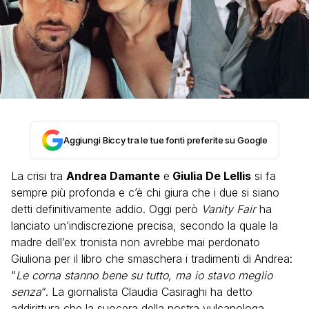
Aggiungi Biccy tra le tue fonti preferite su Google
La crisi tra
Andrea Damante
e
Giulia De Lellis
si fa
sempre più profonda e c’è chi giura che i due si siano
detti definitivamente addio. Oggi però
Vanity Fair
ha
lanciato un’indiscrezione precisa, secondo la quale la
madre dell’ex tronista non avrebbe mai perdonato
Giuliona per il libro che smaschera i tradimenti di Andrea:
“
Le corna stanno bene su tutto, ma io stavo meglio
senza
“. La giornalista Claudia Casiraghi ha detto
addirittura che la suocera della nostra vulcanologa