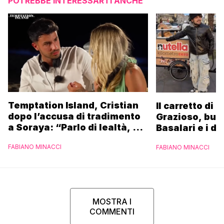
POTREBBE INTERESSARTI ANCHE
Temptation Island, Cristian
Il carretto di 
dopo l’accusa di tradimento
Grazioso, bus
a Soraya: “Parlo di lealtà, ma
Basalari e i du
ho tradito”
Parpiglia: “Ho
FABIANO MINACCI
FABIANO MINACCI
Ferrero”
MOSTRA I
COMMENTI