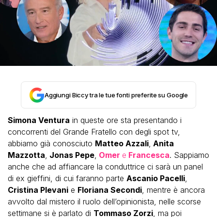
Aggiungi Biccy tra le tue fonti preferite su Google
Simona Ventura
in queste ore sta presentando i
concorrenti del Grande Fratello con degli spot tv,
abbiamo già conosciuto
Matteo Azzali
,
Anita
Mazzotta
,
Jonas Pepe
,
Omer
e
Francesca
. Sappiamo
anche che ad affiancare la conduttrice ci sarà un panel
di ex gieffini, di cui faranno parte
Ascanio Pacelli
,
Cristina Plevani
e
Floriana Secondi
, mentre è ancora
avvolto dal mistero il ruolo dell’opinionista, nelle scorse
settimane si è parlato di
Tommaso Zorzi
, ma poi