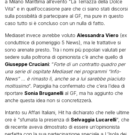
a Milano Marittima all’evento “La Terrazza della Dolce
Vita” e in quell’occasione pare che ci siano stati discorsi
sulla possibilità di partecipare al GF, ma pure in questo
caso tutto si è concluso con un nulla di fatto.
Mediaset invece avrebbe voluto
Alessandra Viero
(ex
conduttrice di pomeriggio 5 News), ma le trattative si
sono arenate presto. Tra i nomi più popolari valutati per
sedere sulla poltrona di opinionista c’è anche quello di
Giuseppe Cruciani
: “
Forte di un contratto quadro per
una serie di ospitate Mediaset nei programmi “Info-
News” … è rimasto lì, anche se a lui sarebbe piaciuto
moltissimo
“. Parpiglia ha confermato che c’era l’idea di
riportare
Sonia Bruganelli
al GF, ma ha aggiunto che
anche questa idea non si concretizzerà.
Intanto su Affari Italiani, Hit ha dichiarato che nelle ultime
ore è “sfumata la presenza di
Selvaggia Lucarelli
“, che
dii recente aveva dimostrato di essere un’opinionista
perfetta con la sua partecipazione speciale a L’Isola dei