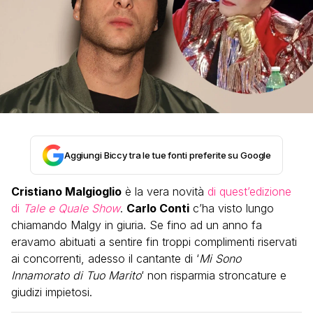
Aggiungi Biccy tra le tue fonti preferite su Google
Cristiano Malgioglio
è la vera novità
di quest’edizione
di
Tale e Quale Show
.
Carlo Conti
c’ha visto lungo
chiamando Malgy in giuria. Se fino ad un anno fa
eravamo abituati a sentire fin troppi complimenti riservati
ai concorrenti, adesso il cantante di ‘
Mi Sono
Innamorato di Tuo Marito
‘ non risparmia stroncature e
giudizi impietosi.