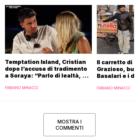
Temptation Island, Cristian
Il carretto di 
dopo l’accusa di tradimento
Grazioso, bus
a Soraya: “Parlo di lealtà, ma
Basalari e i du
ho tradito”
Parpiglia: “Ho
FABIANO MINACCI
FABIANO MINACCI
Ferrero”
MOSTRA I
COMMENTI