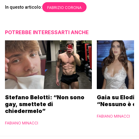
In questo articolo:
FABRIZIO CORONA
POTREBBE INTERESSARTI ANCHE
Stefano Belotti: “Non sono
Gaia su Elodie
gay, smettete di
“Nessuno è et
chiedermelo”
FABIANO MINACCI
FABIANO MINACCI