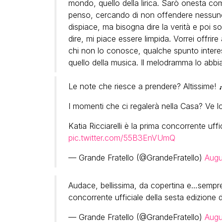
mondo, quello della lirica. Sarò onesta c
penso, cercando di non offendere nessuno
dispiace, ma bisogna dire la verità e poi 
dire, mi piace essere limpida. Vorrei offri
chi non lo conosce, qualche spunto inter
quello della musica. Il melodramma lo abbia
Le note che riesce a prendere? Altissime! 
I momenti che ci regalerà nella Casa? Ve l
Katia Ricciarelli è la prima concorrente uffi
pic.twitter.com/55B3EnVUmQ
— Grande Fratello (@GrandeFratello)
Augu
Audace, bellissima, da copertina e…sempre
concorrente ufficiale della sesta edizione 
— Grande Fratello (@GrandeFratello)
Augu