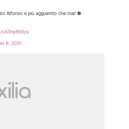
ro Alfonso è più agguerrito che mai! ⚽️
om/xA3hpRb9ys
st 8, 2021