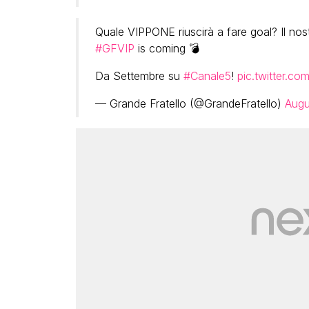
Quale VIPPONE riuscirà a fare goal? Il nost
#GFVIP
is coming 💣
Da Settembre su
#Canale5
!
pic.twitter.c
— Grande Fratello (@GrandeFratello)
Augu