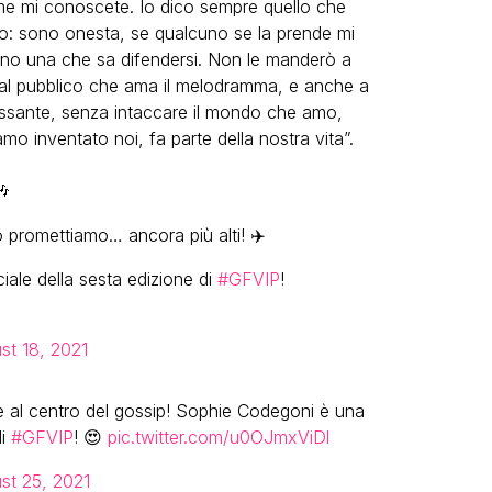
ome mi conoscete. Io dico sempre quello che
: sono onesta, se qualcuno se la prende mi
sono una che sa difendersi. Non le manderò a
re al pubblico che ama il melodramma, e anche a
essante, senza intaccare il mondo che amo,
mo inventato noi, fa parte della nostra vita”.
🎶
o promettiamo… ancora più alti! ✈️
ciale della sesta edizione di
#GFVIP
!
st 18, 2021
 al centro del gossip! Sophie Codegoni è una
di
#GFVIP
! 😍
pic.twitter.com/u0OJmxViDl
st 25, 2021