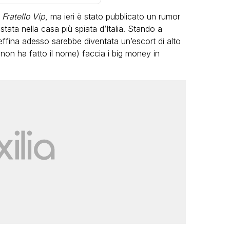
Fratello Vip
, ma ieri è stato pubblicato un rumor
ata nella casa più spiata d’Italia. Stando a
ffina adesso sarebbe diventata un’escort di alto
a non ha fatto il nome) faccia i big money in
LGBT
Bambola Star, la festa di
compleanno con tutte le grandi
dive compie 15 anni: il video
completo
FABIANO MINACCI