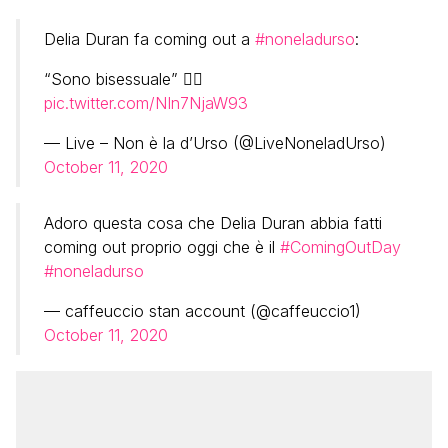
Delia Duran fa coming out a
#noneladurso
:
“Sono bisessuale” 🏳️‍🌈
pic.twitter.com/NIn7NjaW93
— Live – Non è la d’Urso (@LiveNoneladUrso)
October 11, 2020
Adoro questa cosa che Delia Duran abbia fatti
coming out proprio oggi che è il
#ComingOutDay
#noneladurso
— caffeuccio stan account (@caffeuccio1)
October 11, 2020