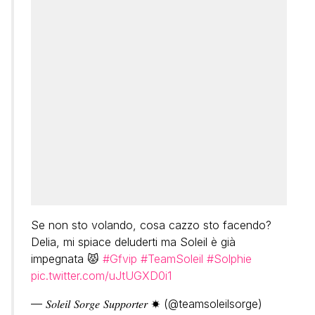
Se non sto volando, cosa cazzo sto facendo?
Delia, mi spiace deluderti ma Soleil è già
impegnata 😾
#Gfvip
#TeamSoleil
#Solphie
pic.twitter.com/uJtUGXD0i1
— 𝑆𝑜𝑙𝑒𝑖𝑙 𝑆𝑜𝑟𝑔𝑒 𝑆𝑢𝑝𝑝𝑜𝑟𝑡𝑒𝑟 ☀︎︎ (@teamsoleilsorge)