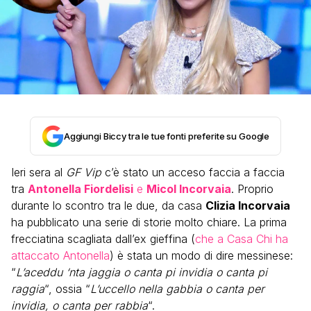
Aggiungi Biccy tra le tue fonti preferite su Google
Ieri sera al
GF Vip
c’è stato un acceso faccia a faccia
tra
Antonella Fiordelisi
e
Micol Incorvaia
. Proprio
durante lo scontro tra le due, da casa
Clizia Incorvaia
ha pubblicato una serie di storie molto chiare. La prima
frecciatina scagliata dall’ex gieffina (
che a Casa Chi ha
attaccato Antonella
) è stata un modo di dire messinese:
“
L’aceddu ‘nta jaggia o canta pi invidia o canta pi
raggia
“, ossia “
L’uccello nella gabbia o canta per
invidia, o canta per rabbia
“.