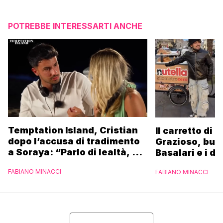
POTREBBE INTERESSARTI ANCHE
Temptation Island, Cristian
Il carretto di 
dopo l’accusa di tradimento
Grazioso, bus
a Soraya: “Parlo di lealtà, ma
Basalari e i du
ho tradito”
Parpiglia: “Ho
FABIANO MINACCI
FABIANO MINACCI
Ferrero”