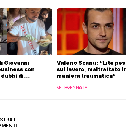
 di Giovanni
Valerio Scanu: “Lite pesan
business con
sul lavoro, maltrattato in
i dubbi di
maniera traumatica”
“Ho contattato la
I
ANTHONY FESTA
STRA I
MMENTI