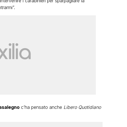
ntervenire i carabinieri per sparpagliare la
trarmi”.
asalegno
c’ha pensato anche
Libero Quotidiano