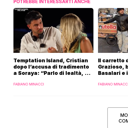
POTREBBE INTERESSARTI ANCHE
Temptation Island, Cristian
Il carretto
dopo l’accusa di tradimento
Grazioso, 
a Soraya: “Parlo di lealtà, ma
Basalari e 
ho tradito”
Parpiglia: 
FABIANO MINACCI
FABIANO MINACC
Ferrero”
MO
CO