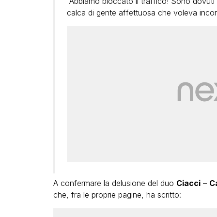
“Abbiamo bloccato il traffico! Sono dovuti i
calca di gente affettuosa che voleva incon
A confermare la delusione del duo
Ciacci
–
C
che, fra le proprie pagine, ha scritto: