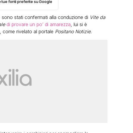
e tue fonti preferite su Google
sono stati confermati alla conduzione di
Vite da
ale
di provare un po’ di amarezza
, lui si è
, come rivelato al portale
Positano Notizie
.
LGBT
Bambola Star, la festa di
compleanno con tutte le grandi
dive compie 15 anni: il video
completo
FABIANO MINACCI