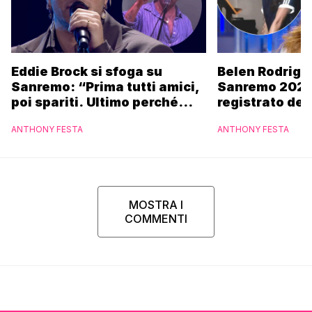
Eddie Brock si sfoga su
Belen Rodrigu
Sanremo: “Prima tutti amici,
Sanremo 2027
poi spariti. Ultimo perché
registrato dei
altri hanno fatto più
potrebbe coin
ANTHONY FESTA
ANTHONY FESTA
marchette”
MOSTRA I
COMMENTI