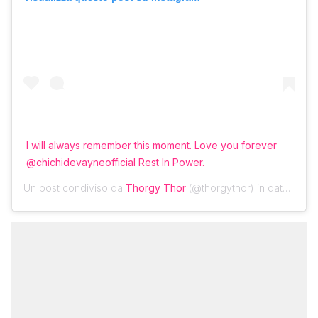
I will always remember this moment. Love you forever
@chichidevayneofficial Rest In Power.
Un post condiviso da
Thorgy Thor
(@thorgythor) in data:
20 Ag