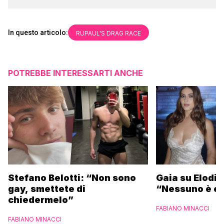
In questo articolo:
RUPAUL'S DRAG RACE
POTREBBE INTERESSARTI ANCHE
Stefano Belotti: “Non sono
Gaia su Elodie
gay, smettete di
“Nessuno è et
chiedermelo”
FABIANO MINACCI
FABIANO MINACCI