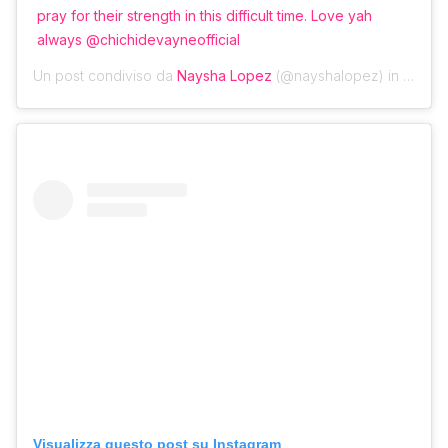
pray for their strength in this difficult time. Love yah
always @chichidevayneofficial
Un post condiviso da
Naysha Lopez
(@nayshalopez) in data:
2
Visualizza questo post su Instagram