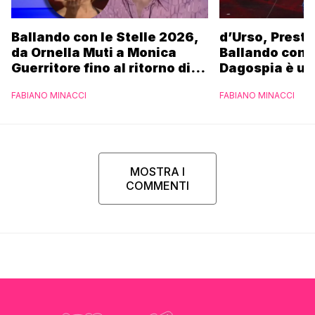
Ballando con le Stelle 2026,
d’Urso, Presta
da Ornella Muti a Monica
Ballando con l
Guerritore fino al ritorno di
Dagospia è un
Francesca Fialdini:
contro Medias
FABIANO MINACCI
FABIANO MINACCI
l’esclusiva di Gabriele
Parpiglia
MOSTRA I
COMMENTI