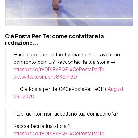
C’è Posta Per Te: come contattare la
redazione…
Hai litigato con un tuo familiare e vuoi avere un
confronto con lui? Raccontaci la tua storia ➡️
https://t.co/rvDlXFxFQF
#CePostaPerTe
pic.twitter.com/cFc8K6rF6D
— C’è Posta per Te (@CePostaPerTeOff)
August
29, 2020
I tuoi genitori non accettano tua compagno/a?
Raccontaci la tua storia ?
https://t.co/rvDlXFxFQF
#CePostaPerTe