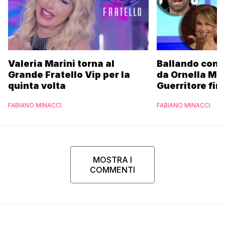
Valeria Marini torna al
Ballando con l
Grande Fratello Vip per la
da Ornella Mu
quinta volta
Guerritore fino
Francesca Fial
FABIANO MINACCI
FABIANO MINACCI
l’esclusiva di
Parpiglia
MOSTRA I
COMMENTI