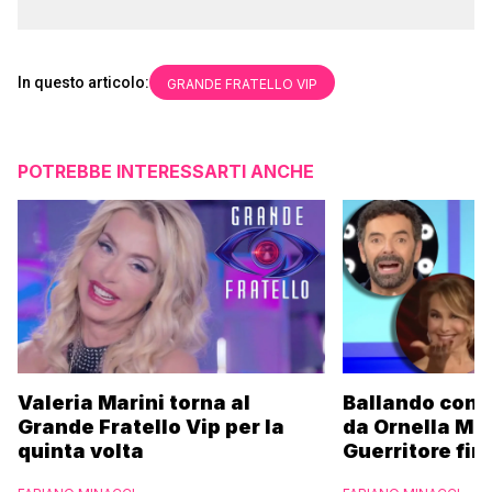
In questo articolo:
GRANDE FRATELLO VIP
POTREBBE INTERESSARTI ANCHE
Valeria Marini torna al
Ballando con l
Grande Fratello Vip per la
da Ornella Mu
quinta volta
Guerritore fino
Francesca Fial