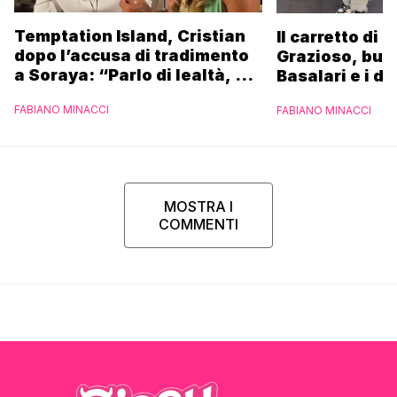
Temptation Island, Cristian
Il carretto di 
dopo l’accusa di tradimento
Grazioso, bus
a Soraya: “Parlo di lealtà, ma
Basalari e i du
ho tradito”
Parpiglia: “Ho
FABIANO MINACCI
FABIANO MINACCI
Ferrero”
MOSTRA I
COMMENTI