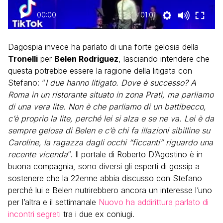
00:00
01:01
Dagospia invece ha parlato di una forte gelosia della
Tronelli
per
Belen Rodriguez
, lasciando intendere che
questa potrebbe essere la ragione della litigata con
Stefano: “
I due hanno litigato. Dove è successo? A
Roma in un ristorante situato in zona Prati, ma parliamo
di una vera lite. Non è che parliamo di un battibecco,
c’è proprio la lite, perché lei si alza e se ne va. Lei è da
sempre gelosa di Belen e c’è chi fa illazioni sibilline su
Caroline, la ragazza dagli occhi “ficcanti” riguardo una
recente vicenda
“. Il portale di Roberto D’Agostino è in
buona compagnia, sono diversi gli esperti di gossip a
sostenere che la 22enne abbia discusso con Stefano
perché lui e Belen nutrirebbero ancora un interesse l’uno
per l’altra e il settimanale
Nuovo ha addirittura parlato di
incontri segreti
tra i due ex coniugi.