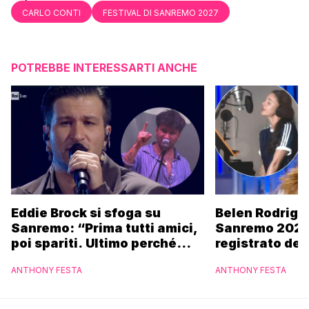
CARLO CONTI
FESTIVAL DI SANREMO 2027
POTREBBE INTERESSARTI ANCHE
Eddie Brock si sfoga su
Belen Rodrigu
Sanremo: “Prima tutti amici,
Sanremo 2027
poi spariti. Ultimo perché
registrato dei
altri hanno fatto più
potrebbe coin
ANTHONY FESTA
ANTHONY FESTA
marchette”