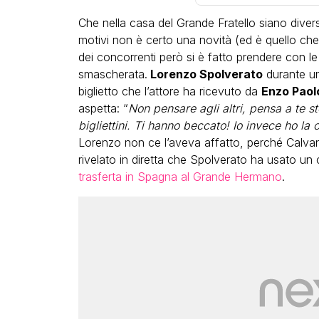
Che nella casa del Grande Fratello siano divers
motivi non è certo una novità (ed è quello che s
dei concorrenti però si è fatto prendere con le
smascherata.
Lorenzo Spolverato
durante un
biglietto che l’attore ha ricevuto da
Enzo Paol
aspetta: “
Non pensare agli altri, pensa a te ste
LGBT
bigliettini. Ti hanno beccato! Io invece ho la 
Lorenzo non ce l’aveva affatto, perché Calvani
Bambola Star, la festa di
rivelato in diretta che Spolverato ha usato un 
compleanno con tutte le gr
trasferta in Spagna al Grande Hermano
.
dive compie 15 anni: il video
completo
FABIANO MINACCI