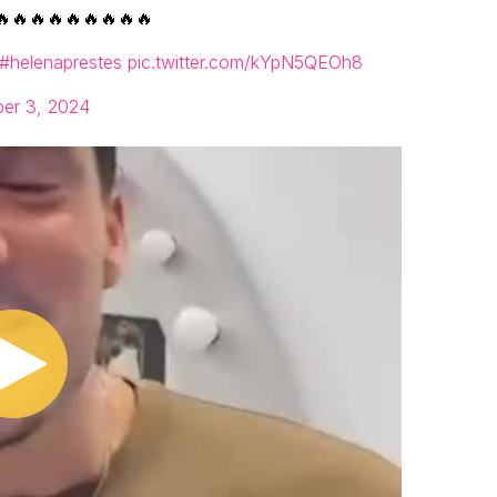
🔥🔥🔥🔥🔥🔥🔥🔥🔥
#helenaprestes
pic.twitter.com/kYpN5QEOh8
er 3, 2024