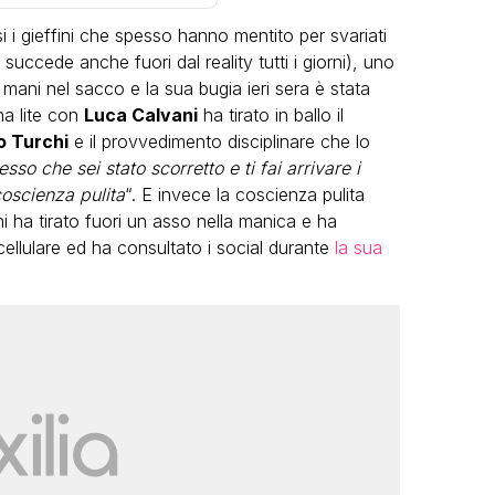
i i gieffini che spesso hanno mentito per svariati
uccede anche fuori dal reality tutti i giorni), uno
 mani nel sacco e la sua bugia ieri sera è stata
a lite con
Luca Calvani
ha tirato in ballo il
o Turchi
e il provvedimento disciplinare che lo
sso che sei stato scorretto e ti fai arrivare i
VIRAL
coscienza pulita
“. E invece la coscienza pulita
 ha tirato fuori un asso nella manica e ha
Camilla Milanesi lascia tutto:
cellulare ed ha consultato i social durante
la sua
“Addio cike mie, siete state una
andi
grande famiglia per me”
FABIANO MINACCI