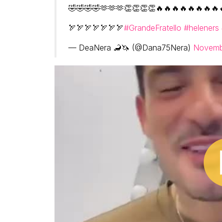
🤣🤣🤣🤣🫶🫶🫶👏👏👏👏🔥🔥🔥🔥🔥🔥🔥🔥
🏹🏹🏹🏹🏹🏹🏹
#GrandeFratello
#heleners
— DeaNera 🦂🦄 (@Dana75Nera)
Novemb