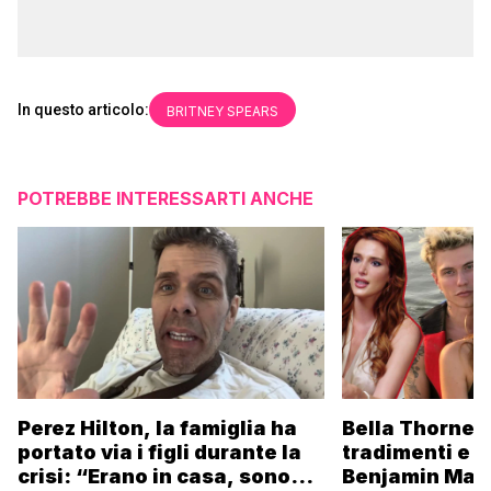
In questo articolo:
BRITNEY SPEARS
POTREBBE INTERESSARTI ANCHE
Perez Hilton, la famiglia ha
Bella Thorne s
portato via i figli durante la
tradimenti e l
crisi: “Erano in casa, sono
Benjamin Masc