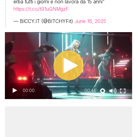
erba tutti i giorni e non lavora da 15 anni”
https://t.co/t91uQNMgzF
— BICCY.IT (@BITCHYFit)
June 16, 2025
00:00
00:44