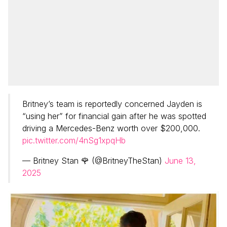
Britney’s team is reportedly concerned Jayden is
“using her” for financial gain after he was spotted
driving a Mercedes-Benz worth over $200,000.
pic.twitter.com/4nSg1xpqHb
— Britney Stan 🌹 (@BritneyTheStan)
June 13,
2025