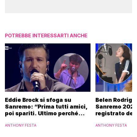
POTREBBE INTERESSARTI ANCHE
Eddie Brock si sfoga su
Belen Rodrigu
Sanremo: “Prima tutti amici,
Sanremo 2027
poi spariti. Ultimo perché
registrato dei
altri hanno fatto più
potrebbe coin
ANTHONY FESTA
ANTHONY FESTA
marchette”