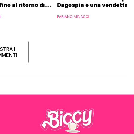
fino al ritorno di
Dagospia è una vendetta R
Fialdini:
contro Mediaset
I
FABIANO MINACCI
 di Gabriele
STRA I
MMENTI