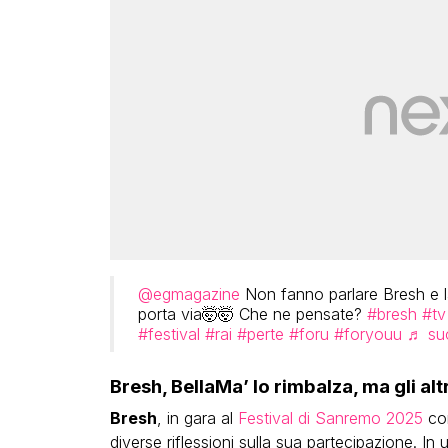
@egmagazine
Non fanno parlare Bresh e l
porta via🤯🤯 Che ne pensate?
#bresh
#tv
#festival
#rai
#perte
#foru
#foryouu
♬ su
Bresh, BellaMa’ lo rimbalza, ma gli altr
Bresh
, in gara al
Festival di Sanremo 2025
con
diverse riflessioni sulla sua partecipazione. In 