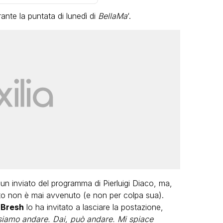
ante la puntata di lunedì di
BellaMa
‘.
LGBT
Bambola Star, la festa di
compleanno con tutte le grandi
dive compie 15 anni: il video
completo
FABIANO MINACCI
un inviato del programma di Pierluigi Diaco, ma,
nto non è mai avvenuto (e non per colpa sua).
i
Bresh
lo ha invitato a lasciare la postazione,
iamo andare. Dai, può andare. Mi spiace