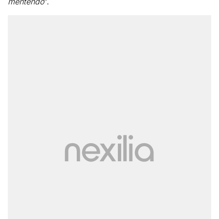
mentendo
“.