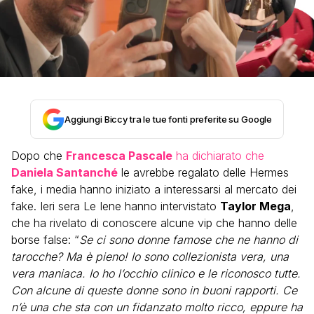
Aggiungi Biccy tra le tue fonti preferite su Google
Dopo che
Francesca Pascale
ha dichiarato che
Daniela Santanché
le avrebbe regalato delle Hermes
fake, i media hanno iniziato a interessarsi al mercato dei
fake. Ieri sera Le Iene hanno intervistato
Taylor Mega
,
che ha rivelato di conoscere alcune vip che hanno delle
borse false: “
Se ci sono donne famose che ne hanno di
tarocche? Ma è pieno! Io sono collezionista vera, una
vera maniaca. Io ho l’occhio clinico e le riconosco tutte.
Con alcune di queste donne sono in buoni rapporti. Ce
n’è una che sta con un fidanzato molto ricco, eppure ha