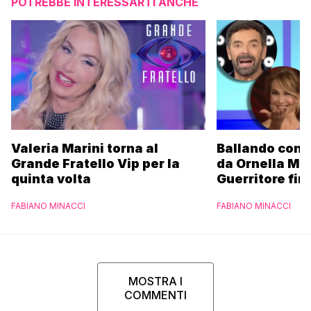
POTREBBE INTERESSARTI ANCHE
Valeria Marini torna al
Ballando con l
Grande Fratello Vip per la
da Ornella Mu
quinta volta
Guerritore fino
Francesca Fial
FABIANO MINACCI
FABIANO MINACCI
l’esclusiva di
Parpiglia
MOSTRA I
COMMENTI