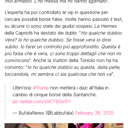
mio armadio. L’ho messa ma mi hanno sgamato
“.
L’esperta ha poi controllato le vip in questione per
cercare possibili borse false, molte hanno passato il test,
su alcune ci sono state dei giudizi sospesi. La Hermes
della Capriotti ha destato dei dubbi: “
Ho qualche dubbio.
Vera? Io ho qualche dubbio. Se fosse vera lo direi
subito. Io farei un controllo più approfondito. Questa è
più falsa che è vera, ci sono troppi dettagli che non mi
convincono
“. Anche la Vuitton della Toniolo non ha ha
convinto: “
Io ho qualche dubbio su questa, dalla pelle,
toccandola, mi sembra ci sia qualcosa che non va
“.
Ultim’ora:
#Trump
non metterà i dazi all’Italia in
cambio di cinque borse della Santanchè.
pic.twitter.com/s0CT9Giv5Y
— BufalaNews (@Labbufala)
February 28, 2025