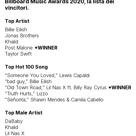
Billboard Music Awards 2020, la lista dei
vincitori.
Top Artist
Billie Eilish
Jonas Brothers
Khalid
Post Malone
*WINNER
Taylor Swift
Top Hot 100 Song
“Someone You Loved,” Lewis Capaldi
“bad guy,” Billie Eilish
“Old Town Road,” Lil Nas X ft. Billy Ray Cyrus
*WINNER
“Truth Hurts,” Lizzo
“Señorita,” Shawn Mendes & Camila Cabello
Top Male Artist
DaBaby
Khalid
Lil Nas X