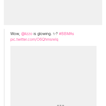
Wow,
@lizzo
is glowing. ✨?
#BBMAs
pic.twitter.com/O6QhmsreIq