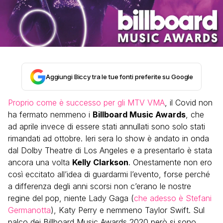
Aggiungi Biccy tra le tue fonti preferite su Google
Proprio come è successo per gli MTV VMA
, il Covid non
ha fermato nemmeno i
Billboard Music Awards
, che
ad aprile invece di essere stati annullati sono solo stati
rimandati ad ottobre. Ieri sera lo show è andato in onda
dal Dolby Theatre di Los Angeles e a presentarlo è stata
ancora una volta
Kelly Clarkson
. Onestamente non ero
così eccitato all’idea di guardarmi l’evento, forse perché
a differenza degli anni scorsi non c’erano le nostre
regine del pop, niente Lady Gaga (
che adesso è Stefani
Germanotta
), Katy Perry e nemmeno Taylor Swift. Sul
palco dei Billboard Music Awards 2020 però si sono