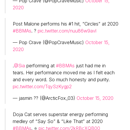
— Pop Crave (@PopCraveMusic)
October 15,
2020
Post Malone performs his #1 hit, “Circles” at 2020
#BBMAs
. ?
pic.twitter.com/nuu86w9avl
— Pop Crave (@PopCraveMusic)
October 15,
2020
.
@Sia
performing at
#BBMAs
just had me in
tears. Her performance moved me as I felt each
and every word. So much honesty and purity.
pic.twitter.com/TqySzKygp2
— jasmin ?️‍? (@ArcticFox_03)
October 15, 2020
Doja Cat serves superstar energy performing
medley of “Say So” & “Like That” at 2020
#BBMAs
. ⭐️
pic.twitter.com/2kRBcXQB00