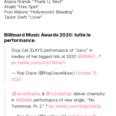
Ariana Grande “Thank U, Next”
Khalid “Free Spirit”
Post Malone “Hollywood’s Bleeding”
Taylor Swift “Lover”
Billboard Music Awards 2020: tutte le
performance.
Doja Cat SLAYS performance of “Juicy” in
medley of her biggest hits at 2020
#BBMAS
. ?
pic.twitter.com/oG3O1e84zY
— Pop Crave (@PopCraveMusic)
October 15,
2020
.
@4everBrandy
&
@TyDollaSign
deliver chemistry
in
#BBMAs
performance of new single, “No
Tomorrow, Pt. 2.” ?
pic.twitter.com/HcippGeb2p