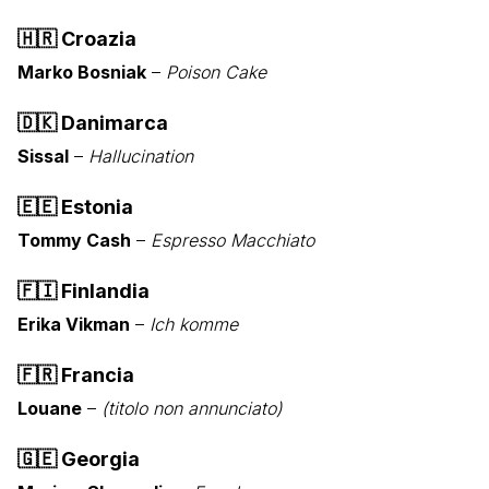
🇭🇷
Croazia
Marko Bosniak
–
Poison Cake
🇩🇰
Danimarca
Sissal
–
Hallucination
🇪🇪
Estonia
Tommy Cash
–
Espresso Macchiato
🇫🇮
Finlandia
Erika Vikman
–
Ich komme
🇫🇷
Francia
Louane
–
(titolo non annunciato)
🇬🇪
Georgia