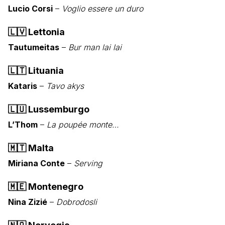
Lucio Corsi
–
Voglio essere un duro
🇱🇻
Lettonia
Tautumeitas
–
Bur man lai lai
🇱🇹
Lituania
Kataris
–
Tavo akys
🇱🇺
Lussemburgo
L’Thom
–
La poupée monte…
🇲🇹
Malta
Miriana Conte
–
Serving
🇲🇪
Montenegro
Nina Zizié
–
Dobrodosli