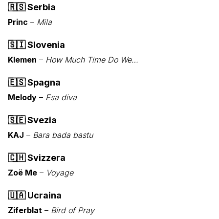
🇷🇸
Serbia
Princ
–
Mila
🇸🇮
Slovenia
Klemen
–
How Much Time Do We…
🇪🇸
Spagna
Melody
–
Esa diva
🇸🇪
Svezia
KAJ
–
Bara bada bastu
🇨🇭
Svizzera
Zoë Me
–
Voyage
🇺🇦
Ucraina
Ziferblat
–
Bird of Pray