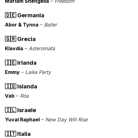
Mariam Shengelia
–
Freedom
🇩🇪
Germania
Abor & Tynna
–
Baller
🇬🇷
Grecia
Klavdia
–
Asteromatá
🇮🇪
Irlanda
Emmy
–
Laika Party
🇮🇸
Islanda
Vab
–
Róa
🇮🇱
Israele
Yuval Raphael
–
New Day Will Rise
🇮🇹
Italia