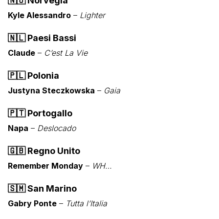
🇳🇴
Norvegia
Kyle Alessandro
–
Lighter
🇳🇱
Paesi Bassi
Claude
–
C’est La Vie
🇵🇱
Polonia
Justyna Steczkowska
–
Gaia
🇵🇹
Portogallo
Napa
–
Deslocado
🇬🇧
Regno Unito
Remember Monday
–
WH…
🇸🇲
San Marino
Gabry Ponte
–
Tutta l’Italia