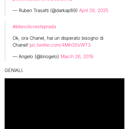
— Ruben Trasatti (@darkap89)
April 29, 2025
#ildiavolovesteprada
Ok, ora Chanel, hai un disperato bisogno di
Chanel!
pic.twitter.com/4Mih35VWT3
— Angelo (@briogelo)
March 26, 2019
GENIALI.