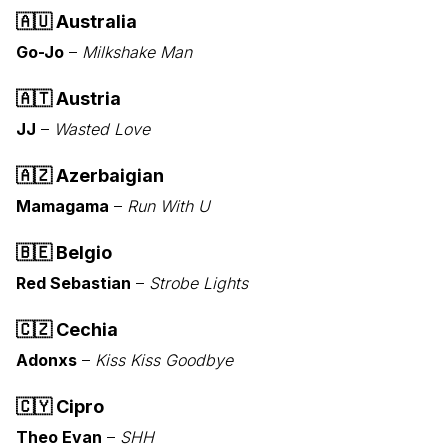
🇦🇺
Australia
Go-Jo
–
Milkshake Man
🇦🇹
Austria
JJ
–
Wasted Love
🇦🇿
Azerbaigian
Mamagama
–
Run With U
🇧🇪
Belgio
Red Sebastian
–
Strobe Lights
🇨🇿
Cechia
Adonxs
–
Kiss Kiss Goodbye
🇨🇾
Cipro
Theo Evan
–
SHH