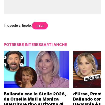
In questo articolo:
BELVE
POTREBBE INTERESSARTI ANCHE
Ballando con le Stelle 2026,
d’Urso, Presta
da Ornella Muti a Monica
Ballando con l
Guerritore fino al ritorno di
Dagospia è un