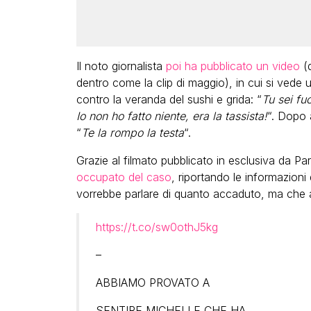
Il noto giornalista
poi ha pubblicato un video
(q
dentro come la clip di maggio), in cui si vede 
contro la veranda del sushi e grida: “
Tu sei fu
Io non ho fatto niente, era la tassista!
“. Dopo a
“
Te la rompo la testa
“.
Grazie al filmato pubblicato in esclusiva da Par
occupato del caso
, riportando le informazion
vorrebbe parlare di quanto accaduto, ma che a
https://t.co/sw0othJ5kg
–
ABBIAMO PROVATO A
SENTIRE MICHELLE CHE HA