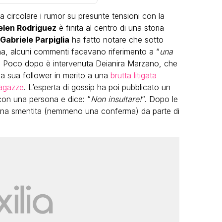
a circolare i rumor su presunte tensioni con la
elen Rodriguez
è finita al centro di una storia
Gabriele Parpiglia
ha fatto notare che sotto
ina, alcuni commenti facevano riferimento a “
una
. Poco dopo è intervenuta Deianira Marzano, che
a sua follower in merito a una
brutta litigata
VIRAL
ragazze
. L’esperta di gossip ha poi pubblicato un
 con una persona e dice: “
Non insultare!
“. Dopo le
Camilla Milanesi lascia tutto:
essuna smentita (nemmeno una conferma) da parte di
“Addio cike mie, siete state una
andi
grande famiglia per me”
FABIANO MINACCI