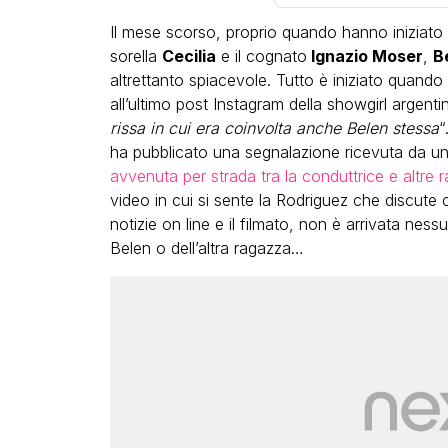
Il mese scorso, proprio quando hanno iniziato 
sorella
Cecilia
e il cognato
Ignazio Moser
,
B
altrettanto spiacevole. Tutto è iniziato quando
all’ultimo post Instagram della showgirl argent
rissa in cui era coinvolta anche Belen stessa
“
ha pubblicato una segnalazione ricevuta da un
LGBT
avvenuta per strada tra la conduttrice e altre 
video in cui si sente la Rodriguez che discute
Bambola Star, la festa di
notizie on line e il filmato, non è arrivata n
compleanno con tutte le gr
Belen o dell’altra ragazza…
dive compie 15 anni: il video
completo
FABIANO MINACCI