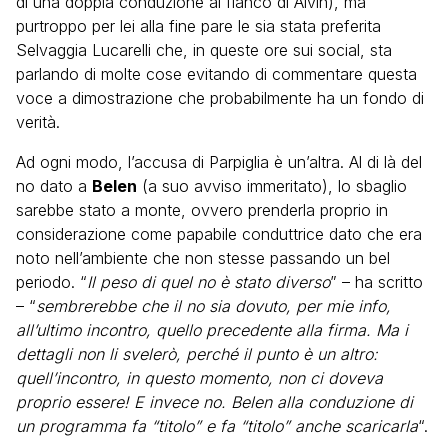
di una doppia conduzione al fianco di Alvin), ma
purtroppo per lei alla fine pare le sia stata preferita
Selvaggia Lucarelli che, in queste ore sui social, sta
parlando di molte cose evitando di commentare questa
voce a dimostrazione che probabilmente ha un fondo di
verità.
Ad ogni modo, l’accusa di Parpiglia è un’altra. Al di là del
no dato a
Belen
(a suo avviso immeritato), lo sbaglio
sarebbe stato a monte, ovvero prenderla proprio in
considerazione come papabile conduttrice dato che era
noto nell’ambiente che non stesse passando un bel
periodo. “
Il peso di quel no è stato diverso
” – ha scritto
– “
sembrerebbe che il no sia dovuto, per mie info,
all’ultimo incontro, quello precedente alla firma. Ma i
dettagli non li svelerò, perché il punto è un altro:
quell’incontro, in questo momento, non ci doveva
proprio essere! E invece no. Belen alla conduzione di
un programma fa “titolo” e fa “titolo” anche scaricarla
“.