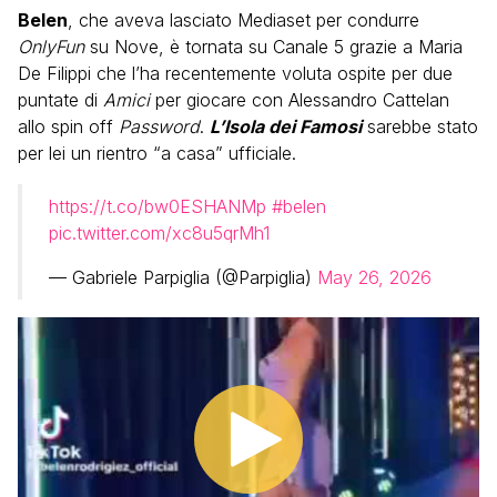
Belen
, che aveva lasciato Mediaset per condurre
OnlyFun
su Nove, è tornata su Canale 5 grazie a Maria
De Filippi che l’ha recentemente voluta ospite per due
puntate di
Amici
per giocare con Alessandro Cattelan
allo spin off
Password
.
L’Isola dei Famosi
sarebbe stato
per lei un rientro “a casa” ufficiale.
https://t.co/bw0ESHANMp
#belen
pic.twitter.com/xc8u5qrMh1
— Gabriele Parpiglia (@Parpiglia)
May 26, 2026