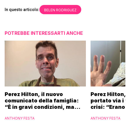
In questo articolo:
BELEN RODRIGUEZ
POTREBBE INTERESSARTI ANCHE
Perez Hilton, il nuovo
Perez Hilton, 
comunicato della famiglia:
portato via i f
“È in gravi condizioni, ma
crisi: “Erano 
stabile, necessaria
fuggiti per pr
ANTHONY FESTA
ANTHONY FESTA
un’operazione chirurgica”
bambini”