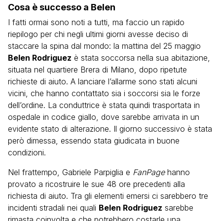
Cosa è successo a Belen
I fatti ormai sono noti a tutti, ma faccio un rapido
riepilogo per chi negli ultimi giorni avesse deciso di
staccare la spina dal mondo: la mattina del 25 maggio
Belen Rodriguez
è stata soccorsa nella sua abitazione,
situata nel quartiere Brera di Milano, dopo ripetute
richieste di aiuto. A lanciare l’allarme sono stati alcuni
vicini, che hanno contattato sia i soccorsi sia le forze
dell’ordine. La conduttrice è stata quindi trasportata in
ospedale in codice giallo, dove sarebbe arrivata in un
evidente stato di alterazione. Il giorno successivo è stata
però dimessa, essendo stata giudicata in buone
condizioni.
Nel frattempo, Gabriele Parpiglia e
FanPage
hanno
provato a ricostruire le sue 48 ore precedenti alla
richiesta di aiuto. Tra gli elementi emersi ci sarebbero tre
incidenti stradali nei quali
Belen Rodriguez
sarebbe
rimasta coinvolta e che potrebbero costarle una