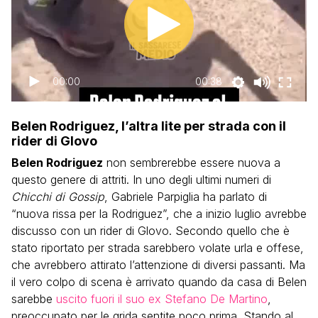
00:00
00:38
Belen Rodriguez, l’altra lite per strada con il
rider di Glovo
Belen Rodriguez
non sembrerebbe essere nuova a
questo genere di attriti. In uno degli ultimi numeri di
Chicchi di Gossip
, Gabriele Parpiglia ha parlato di
“nuova rissa per la Rodriguez”, che a inizio luglio avrebbe
discusso con un rider di Glovo. Secondo quello che è
stato riportato per strada sarebbero volate urla e offese,
che avrebbero attirato l’attenzione di diversi passanti. Ma
il vero colpo di scena è arrivato quando da casa di Belen
sarebbe
uscito fuori il suo ex Stefano De Martino
,
preoccupato per le grida sentite poco prima. Stando al