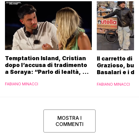
Temptation Island, Cristian
Il carretto di 
dopo l’accusa di tradimento
Grazioso, bus
a Soraya: “Parlo di lealtà, ma
Basalari e i du
ho tradito”
Parpiglia: “Ho
FABIANO MINACCI
FABIANO MINACCI
Ferrero”
MOSTRA I
COMMENTI