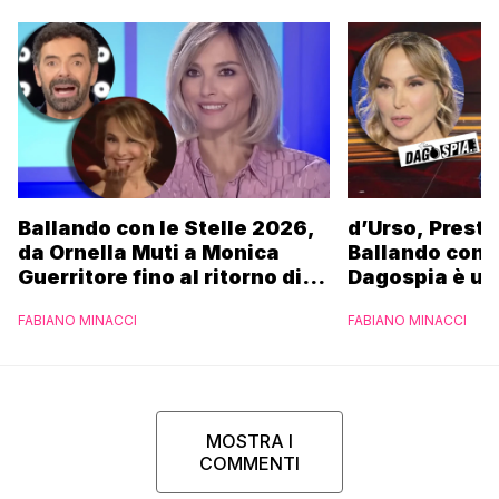
Ballando con le Stelle 2026,
d’Urso, Presta
da Ornella Muti a Monica
Ballando con l
Guerritore fino al ritorno di
Dagospia è un
Francesca Fialdini:
contro Medias
FABIANO MINACCI
FABIANO MINACCI
l’esclusiva di Gabriele
Parpiglia
MOSTRA I
COMMENTI