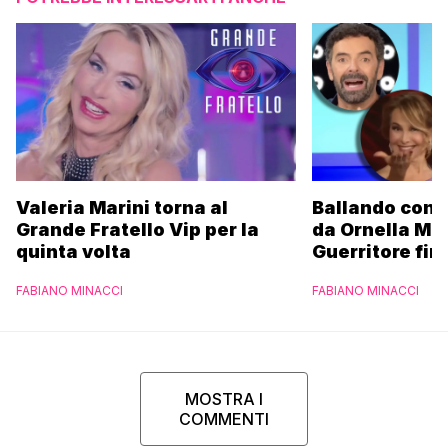
Valeria Marini torna al
Ballando con l
Grande Fratello Vip per la
da Ornella Mu
quinta volta
Guerritore fino
Francesca Fial
FABIANO MINACCI
FABIANO MINACCI
l’esclusiva di
Parpiglia
MOSTRA I
COMMENTI