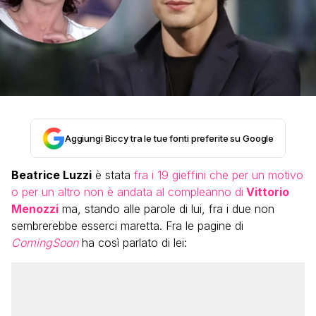
Aggiungi Biccy tra le tue fonti preferite su Google
Beatrice Luzzi
è stata
fra i 19 gieffini che per un motivo
o per un altro non è andata al compleanno di
Vittorio
Menozzi
ma, stando alle parole di lui, fra i due non
sembrerebbe esserci maretta. Fra le pagine di
ComingSoon
ha così parlato di lei: