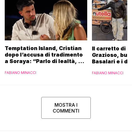
Temptation Island, Cristian
Il carretto di 
dopo l’accusa di tradimento
Grazioso, bus
a Soraya: “Parlo di lealtà, ma
Basalari e i du
ho tradito”
Parpiglia: “Ho
FABIANO MINACCI
FABIANO MINACCI
Ferrero”
MOSTRA I
COMMENTI